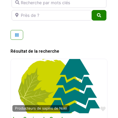
Près de ?
Search
Résultat de la recherche
Favo
Producteurs de sapins de Noël