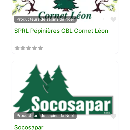
Favo
Producteurs de sapins de Noël
SPRL Pépinières CBL Cornet Léon
Favo
Producteurs de sapins de Noël
Socosapar