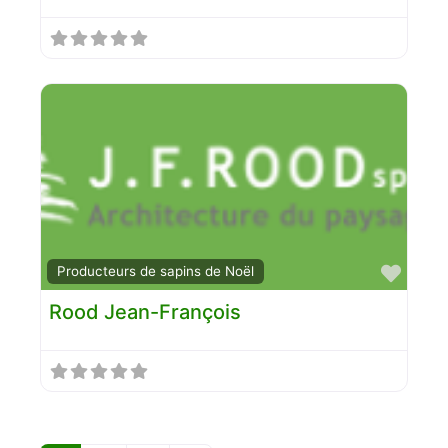
Favo
Producteurs de sapins de Noël
Rood Jean-François