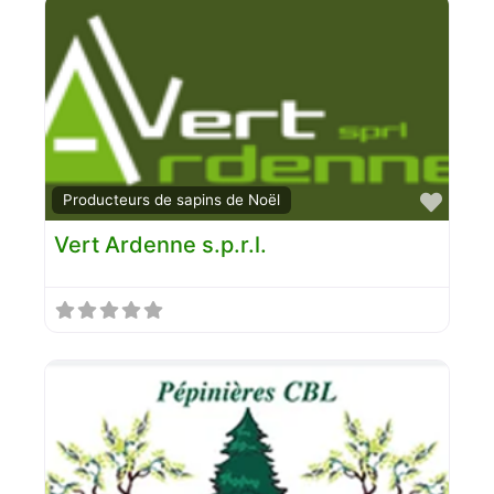
Favo
Producteurs de sapins de Noël
Vert Ardenne s.p.r.l.