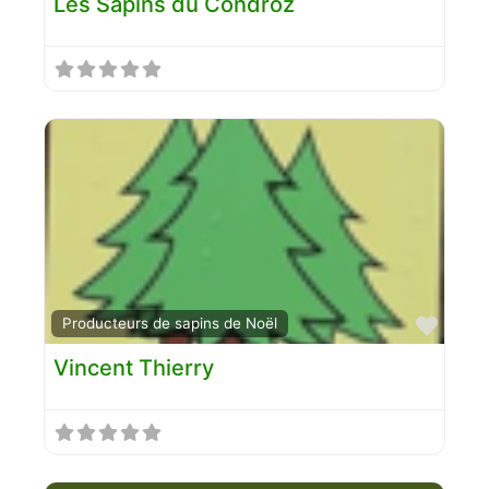
Les Sapins du Condroz
Favo
Producteurs de sapins de Noël
Vincent Thierry