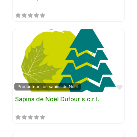
Favo
Producteurs de sapins de Noël
Sapins de Noël Dufour s.c.r.l.