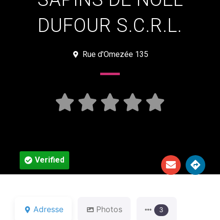
DUFOUR S.C.R.L.
Rue d'Omezée 135





Verified
Adresse
Photos
3