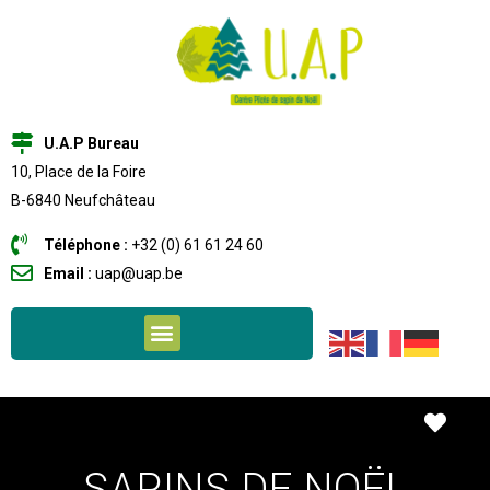
U.A.P Bureau
10, Place de la Foire
B-6840 Neufchâteau
Téléphone :
+32 (0) 61 61 24 60
Email :
uap@uap.be
Favo
SAPINS DE NOËL