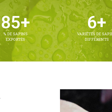
85
+
6
+
% DE SAPINS
VARIÉTÉS DE SAPI
EXPORTÉS
DIFFÉRENTS
L