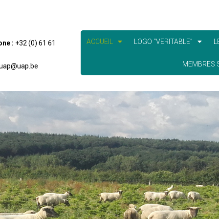
ACCUEIL
LOGO “VERITABLE”
L
one :
+32 (0) 61 61
MEMBRES S
uap@uap.be
LA MARQUE