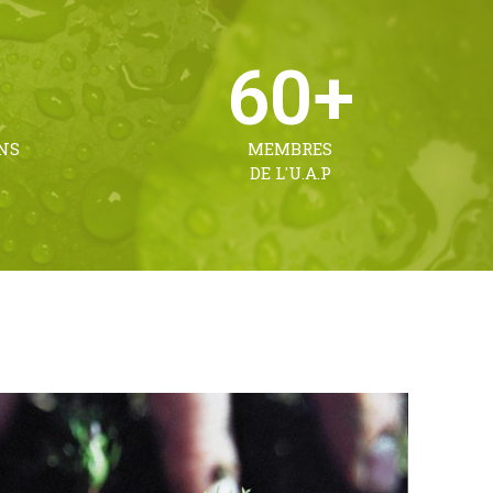
60
+
NS
MEMBRES
DE L'U.A.P