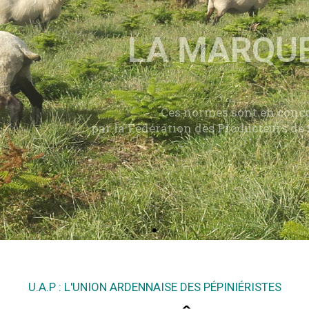
Ces normes sont en conco
par la Fédération des Producteurs de
U.A.P : L'UNION ARDENNAISE DES PÉPINIÉRISTES