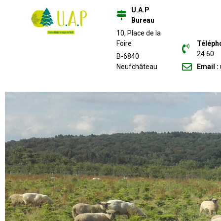
U.A.P
Bureau
10, Place de la
Foire
Téléph
24 60
B-6840
Neufchâteau
Email :