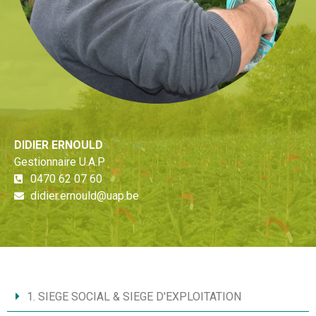
DIDIER ERNOULD
Gestionnaire U.A.P
0470 62 07 60
didier.ernould@uap.be
1. SIEGE SOCIAL & SIEGE D'EXPLOITATION