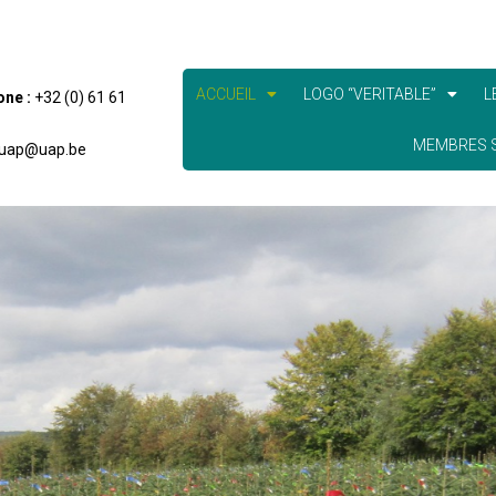
ACCUEIL
LOGO “VERITABLE”
L
one :
+32 (0) 61 61
MEMBRES S
uap@uap.be
LA MARQUE