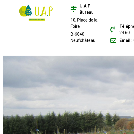
U.A.P
Bureau
10, Place de la
Foire
Téléph
24 60
B-6840
Neufchâteau
Email :