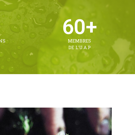
60
+
NS
MEMBRES
DE L'U.A.P