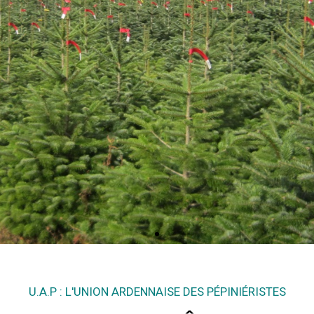
Ces normes sont en conco
par la Fédération des Producteurs de
U.A.P : L'UNION ARDENNAISE DES PÉPINIÉRISTES