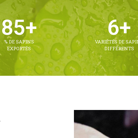
85
+
6
+
% DE SAPINS
VARIÉTÉS DE SAPI
EXPORTÉS
DIFFÉRENTS
L