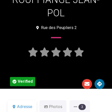
POL
Rue des Peupliers 2





Verified
Adresse
Photos
3