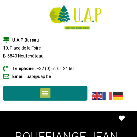
U.A.P Bureau
10, Place de la Foire
B-6840 Neufchâteau
Téléphone :
+32 (0) 61 61 24 60
Email :
uap@uap.be
Favo
ROUFFIANGE JEAN-