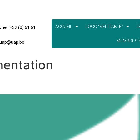
ACCUEIL
LOGO “VERITABLE”
L
one :
+32 (0) 61 61
MEMBRES S
uap@uap.be
entation