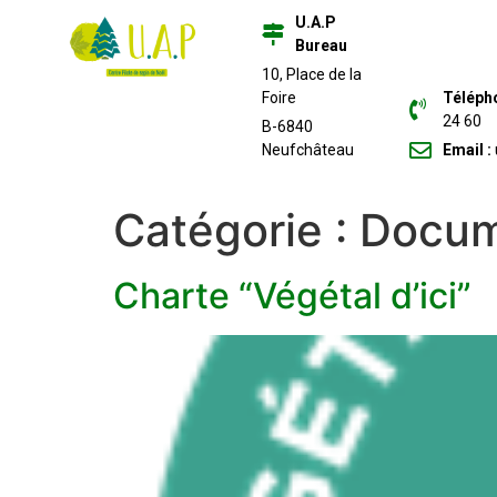
U.A.P
Bureau
10, Place de la
Foire
Téléph
24 60
B-6840
Neufchâteau
Email :
Catégorie :
Docum
Charte “Végétal d’ici”