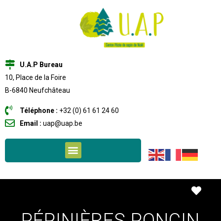
U.A.P Bureau
10, Place de la Foire
B-6840 Neufchâteau
Téléphone :
+32 (0) 61 61 24 60
Email :
uap@uap.be
Favo
PÉPINIÈRES PONCIN