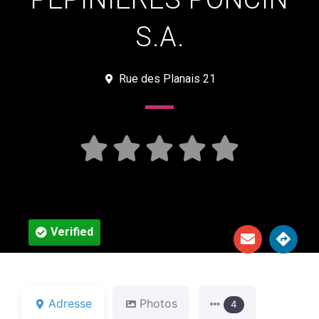
S.A.
Rue des Planais 21





Verified
Adresse
Photos
4