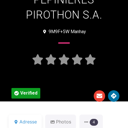
PIROTHON S.A.
9M9F+5W Manhay





Verified
Adresse
Photos
4