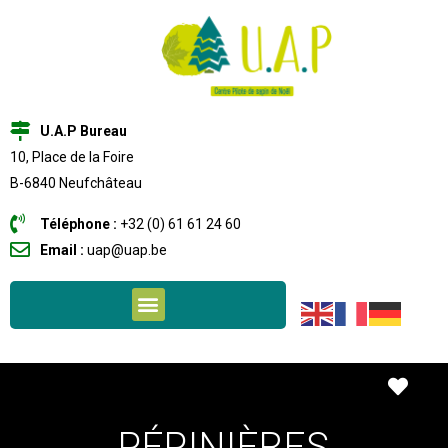
U.A.P Bureau
10, Place de la Foire
B-6840 Neufchâteau
Téléphone :
+32 (0) 61 61 24 60
Email :
uap@uap.be
Favo
PÉPINIÈRES