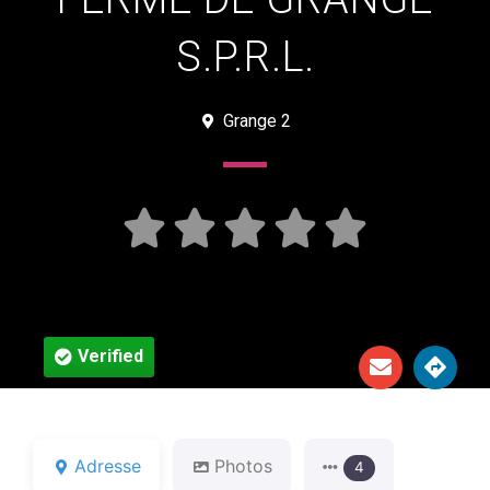
S.P.R.L.
Grange 2





Verified
Adresse
Photos
4