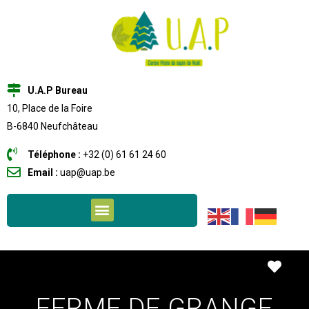
U.A.P Bureau
10, Place de la Foire
B-6840 Neufchâteau
Téléphone :
+32 (0) 61 61 24 60
Email :
uap@uap.be
Favo
FERME DE GRANGE