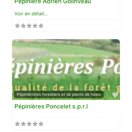
Pépinière Adrien Golinveau
Voir en détail...
Favo
Pépiniéristes forestiers et de plants de haies
Pépinières Poncelet s.p.r.l