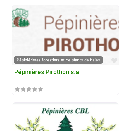
Favo
Pépiniéristes forestiers et de plants de haies
Pépinières Pirothon s.a