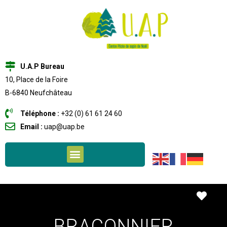
U.A.P Bureau
10, Place de la Foire
B-6840 Neufchâteau
Téléphone :
+32 (0) 61 61 24 60
Email :
uap@uap.be
Favo
BRACONNIER