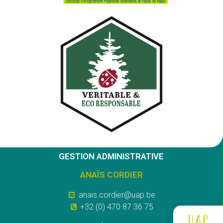
GESTION ADMINISTRATIVE
ANAÏS CORDIER
anais.cordier@uap.be
+32 (0) 470 87 36 75